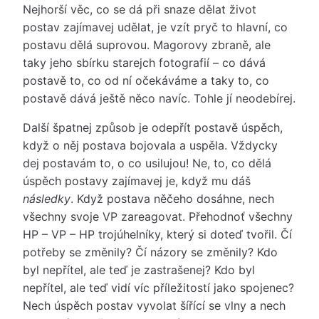
Nejhorší věc, co se dá při snaze dělat život
postav zajímavej udělat, je vzít pryč to hlavní, co
postavu dělá suprovou. Magorovy zbraně, ale
taky jeho sbírku starejch fotografií – co dává
postavě to, co od ní očekáváme a taky to, co
postavě dává ještě něco navíc. Tohle jí neodebírej.
Další špatnej způsob je odepřít postavě úspěch,
když o něj postava bojovala a uspěla. Vždycky
dej postavám to, o co usilujou! Ne, to, co dělá
úspěch postavy zajímavej je, když mu dáš
následky
. Když postava něčeho dosáhne, nech
všechny svoje VP zareagovat. Přehodnoť všechny
HP – VP – HP trojúhelníky, který si doteď tvořil. Čí
potřeby se změnily? Čí názory se změnily? Kdo
byl nepřítel, ale teď je zastrašenej? Kdo byl
nepřítel, ale teď vidí víc příležitostí jako spojenec?
Nech úspěch postav vyvolat šířící se vlny a nech