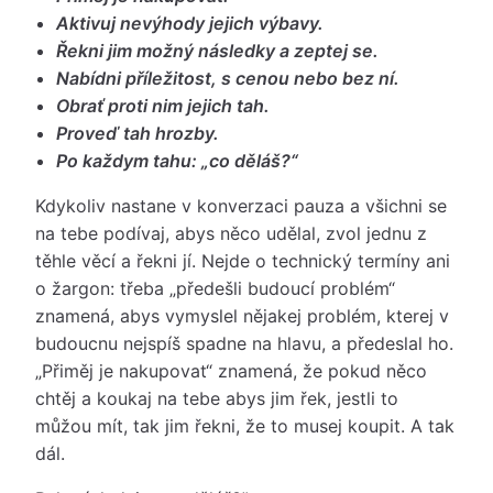
Aktivuj nevýhody jejich výbavy.
Řekni jim možný následky a zeptej se.
Nabídni příležitost, s cenou nebo bez ní.
Obrať proti nim jejich tah.
Proveď tah hrozby.
Po každym tahu: „co děláš?“
Kdykoliv nastane v konverzaci pauza a všichni se
na tebe podívaj, abys něco udělal, zvol jednu z
těhle věcí a řekni jí. Nejde o technický termíny ani
o žargon: třeba „předešli budoucí problém“
znamená, abys vymyslel nějakej problém, kterej v
budoucnu nejspíš spadne na hlavu, a předeslal ho.
„Přiměj je nakupovat“ znamená, že pokud něco
chtěj a koukaj na tebe abys jim řek, jestli to
můžou mít, tak jim řekni, že to musej koupit. A tak
dál.