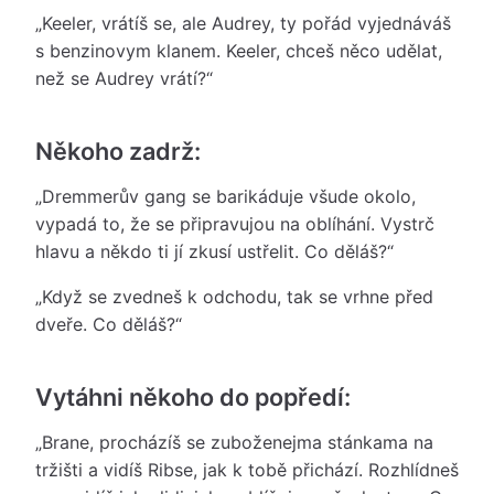
„Keeler, vrátíš se, ale Audrey, ty pořád vyjednáváš
s benzinovym klanem. Keeler, chceš něco udělat,
než se Audrey vrátí?“
Někoho zadrž:
„Dremmerův gang se barikáduje všude okolo,
vypadá to, že se připravujou na oblíhání. Vystrč
hlavu a někdo ti jí zkusí ustřelit. Co děláš?“
„Když se zvedneš k odchodu, tak se vrhne před
dveře. Co děláš?“
Vytáhni někoho do popředí:
„Brane, procházíš se zuboženejma stánkama na
tržišti a vidíš Ribse, jak k tobě přichází. Rozhlídneš