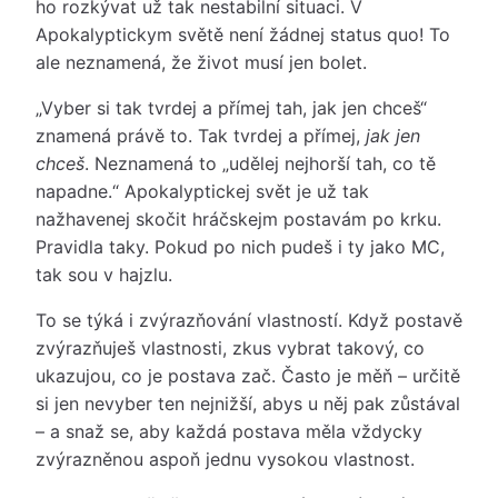
ho rozkývat už tak nestabilní situaci. V
Apokalyptickym světě není žádnej status quo! To
ale neznamená, že život musí jen bolet.
„Vyber si tak tvrdej a přímej tah, jak jen chceš“
znamená právě to. Tak tvrdej a přímej,
jak jen
chceš
. Neznamená to „udělej nejhorší tah, co tě
napadne.“ Apokalyptickej svět je už tak
nažhavenej skočit hráčskejm postavám po krku.
Pravidla taky. Pokud po nich pudeš i ty jako MC,
tak sou v hajzlu.
To se týká i zvýrazňování vlastností. Když postavě
zvýrazňuješ vlastnosti, zkus vybrat takový, co
ukazujou, co je postava zač. Často je měň – určitě
si jen nevyber ten nejnižší, abys u něj pak zůstával
– a snaž se, aby každá postava měla vždycky
zvýrazněnou aspoň jednu vysokou vlastnost.