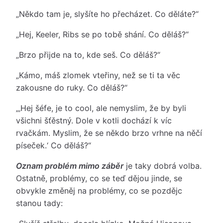
„Někdo tam je, slyšíte ho přecházet. Co děláte?“
„Hej, Keeler, Ribs se po tobě shání. Co děláš?“
„Brzo přijde na to, kde seš. Co děláš?“
„Kámo, máš zlomek vteřiny, než se ti ta věc
zakousne do ruky. Co děláš?“
„‚Hej šéfe, je to cool, ale nemyslim, že by byli
všichni šťěstný. Dole v kotli dochází k víc
rvačkám. Myslim, že se někdo brzo vrhne na něčí
píseček.‘ Co děláš?“
Oznam problém mimo záběr
je taky dobrá volba.
Ostatně, problémy, co se teď dějou jinde, se
obvykle změněj na problémy, co se pozdějc
stanou tady: