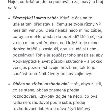
Najdi, co
tobě
přijde na postavách zajímavý, a hraj
na to
.
Přemejšlej i mimo záběr
. Když je čas na to
udělat tah, představ si, čemu se tvoje různý VP
mezitím věnujou. Dělá nějaká něco mimo záběr,
co by se mohlo dostat do popředí? Dělá nějaká
z nich mimo záběr něco, co i když to je mimo
dohled hráčů si zaslouží, aby sis udělal tichou
poznámku? Tohle je součást toho snažit se, aby
Apokalyptickej svět působil skutečně – a pokud
věnuješ pozornost svejm hrozbám, tak to je i
součást toho činit životy postav zajímavý.
Občas se zřekni rozhodování
. Hrát, abys zjistil,
co se stane, občas znamená předat
rozhodování. Kdykoliv dojde na něco, co bys
radši nerozhodoval podle sebe, předej
rozhodování dál. Hra ti dává čtyři klíčový