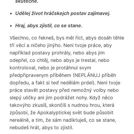
skutečně.
Udělej život hráčskejch postav zajímavej.
Hraj, abys zjistil, co se stane.
Všechno, co řekneš, bys měl říct, abys dosáh těhle
tří věcí a ničeho jinýho. Neni tvoje práce, aby
například postavy prohrály, nebo abys jim
odepřel, co chtěj, nebo abys je trestal, nebo
kontroloval, nebo je protáhnul svym
předpřipravenym příběhem (NEPLÁNUJ příběh
dopředu, a fakt si teď nedělám prdel). Neni tvoje
práce stavět postavy před nemožný volby nebo
slepý uličky ani jim podrážet nohy. Když něco
takovýho zkusíš, skončíš s nudnou hrou, která
způsobí, že Apokalyptickej svět bude působit
nereálně, a tim, že sám nadiktuješ, co se stane,
nebudeš hrát, abys to zjistil.