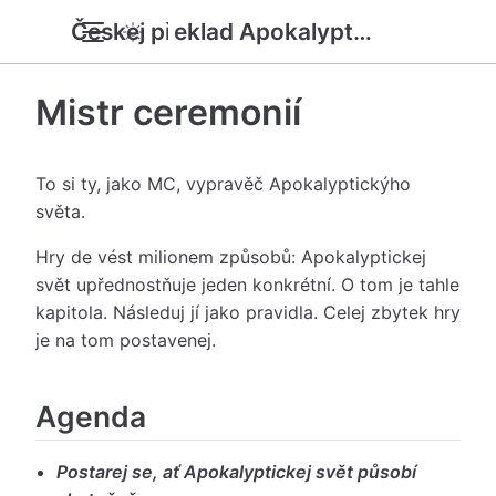
Českej překlad Apokalyptickýho světa SRD
Mistr ceremonií
To si ty, jako MC, vypravěč Apokalyptickýho
světa.
Hry de vést milionem způsobů: Apokalyptickej
svět upřednostňuje jeden konkrétní. O tom je tahle
kapitola. Následuj jí jako pravidla. Celej zbytek hry
je na tom postavenej.
Agenda
Postarej se, ať Apokalyptickej svět působí