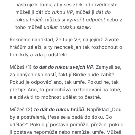
nástroje k tomu, aby ses zřek odpovědnosti:
můžeš ji
dát do rukou VP
, můžeš ji
dát do
rukou hráčů
, můžeš si
vytvořit odpočet
nebo z
toho můžeš
udělat otázku sázek
.
Řekněme například, že tu je VP, na jejímž životě
hráčům záleží, a ty nechceš jen tak rozhodnout o
tom kdy a zda ji odstřelit:
Můžeš (1)
to dát do rukou svejch VP
. Zamysli se,
za daných okolností, fakt jí Birdie pude zabít?
Pokud je odpověď ano, tak umře. Pokud ne, tak
přežije. Ano, to ponechává rozhodování na tobě,
ale dává ti to možnost udělat to čestně.
Můžeš (2)
to dát do rukou hráčů
. Například „Dou
byla postřelená, třese se a padá do šoku. Co
uděláš?“ Pokud jí postava pomůže, přežije; pokud
jí postava nepomůže nebo nemůže, umře. Můžeš