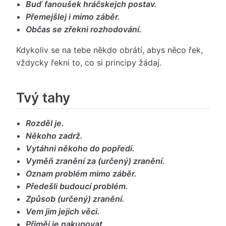
Buď fanoušek hráčskejch postav.
Přemejšlej i mimo záběr.
Občas se zřekni rozhodování.
Kdykoliv se na tebe někdo obrátí, abys něco řek,
vždycky řekni to, co si principy žádaj.
Tvý tahy
Rozděl je.
Někoho zadrž.
Vytáhni někoho do popředí.
Vyměň zranění za (určený) zranění.
Oznam problém mimo záběr.
Předešli budoucí problém.
Způsob (určený) zranění.
Vem jim jejich věci.
Přiměj je nakupovat.