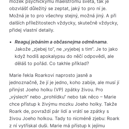
mozek psychickýmu maelströmu světa, tak je
obzvlášť důležitý se zeptat, jaký to pro ní je.
Možná je to pro všechny stejný, možná jiný. A při
dalších příležitostech vždycky, skutečně vždycky,
přidej vlastní detaily.
Reaguj jebánim a občasnejma odměnama
.
Jakože „zjebej to“, ne „vyjebej s tim“. Je to jako
když hodíš apokalypsu do něčí odpovědi, ale
děláš to pořád. Co takhle příklad?
Marie řekla Roarkovi naprosto jasně a
jednoznačně, že jí je jedno, koho zabije, ale musí jí
přinýst Joeho holku (VP) zpátky živou. Pro
„výslech“ nebo „prohlídku“ nebo tak něco – Marie
chce přístup k živýmu mozku Joeho holky. Takže
Roark de, povraždí pár lidí a vrátí se zpátky s
živou Joeho holkou. Tady to nicméně zjebu: Roark
z ní vytřískal duši. Marie má přístup k jejímu