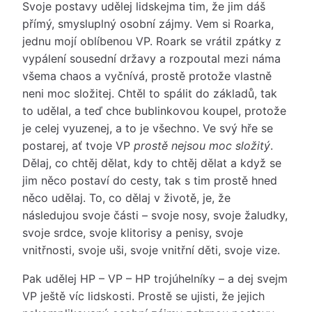
Svoje postavy udělej lidskejma tim, že jim dáš
přímý, smysluplný osobní zájmy. Vem si Roarka,
jednu mojí oblíbenou VP. Roark se vrátil zpátky z
vypálení sousední državy a rozpoutal mezi náma
všema chaos a vyčnívá, prostě protože vlastně
neni moc složitej. Chtěl to spálit do základů, tak
to udělal, a teď chce bublinkovou koupel, protože
je celej vyuzenej, a to je všechno. Ve svý hře se
postarej, ať tvoje VP
prostě nejsou moc složitý
.
Dělaj, co chtěj dělat, kdy to chtěj dělat a když se
jim něco postaví do cesty, tak s tim prostě hned
něco udělaj. To, co dělaj v životě, je, že
následujou svoje části – svoje nosy, svoje žaludky,
svoje srdce, svoje klitorisy a penisy, svoje
vnitřnosti, svoje uši, svoje vnitřní děti, svoje vize.
Pak udělej HP – VP – HP trojúhelníky – a dej svejm
VP ještě víc lidskosti. Prostě se ujisti, že jejich