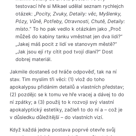
testovací hře si Mikael udělal seznam rychlejch
otázek: „
Pocity, Zvuky, Detaily: věc, Myšlenky,
Pózy, Vůně, Potřeby, Otravnosti, Chutě, Detaily:
místo
.“ To ho pak vedlo k otázkám jako „Proč
můžeš do kabiny tanku vměstnat jen dva lidi?“
„Jakej máš pocit z lidí ve stanovym městě?“
„Jak jsou ejí rty cítit pod tvojí dlaní?“ Dost
dobrej materiál.
Jakmile dostaneš od hráče odpověď, tak na ní
stav. Tim myslim tři věci: (1) vlož do toho
apokalypsu přidánim detailů a vlastních představ;
(2) pozdějc se k tomu ve hře vracej a dávej to do
ní zpátky; a (3) použij to k rozvoji svý vlastní
apokalyptický estetiky, začleň to do ní a – což je
v důsledku důležitější – do vlastních vizí.
Když každá jedna postava poprvé otevře svůj