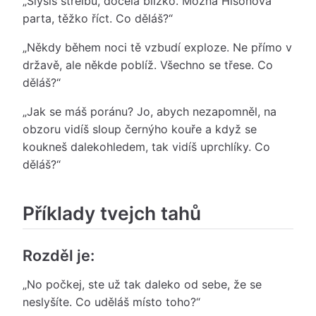
„Slyšíš střelbu, docela blízko. Možná Hisonova
parta, těžko říct. Co děláš?“
„Někdy během noci tě vzbudí exploze. Ne přímo v
državě, ale někde poblíž. Všechno se třese. Co
děláš?“
„Jak se máš poránu? Jo, abych nezapomněl, na
obzoru vidíš sloup černýho kouře a když se
koukneš dalekohledem, tak vidíš uprchlíky. Co
děláš?“
Příklady tvejch tahů
Rozděl je:
„No počkej, ste už tak daleko od sebe, že se
neslyšíte. Co uděláš místo toho?“