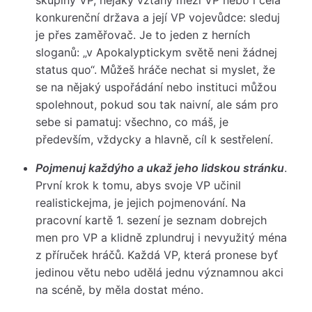
konkurenční država a její VP vojevůdce: sleduj
je přes zaměřovač. Je to jeden z herních
sloganů: „v Apokalyptickym světě neni žádnej
status quo“. Můžeš hráče nechat si myslet, že
se na nějaký uspořádání nebo instituci můžou
spolehnout, pokud sou tak naivní, ale sám pro
sebe si pamatuj: všechno, co máš, je
především, vždycky a hlavně, cíl k sestřelení.
Pojmenuj každýho a ukaž jeho lidskou stránku
.
První krok k tomu, abys svoje VP učinil
realistickejma, je jejich pojmenování. Na
pracovní kartě 1. sezení je seznam dobrejch
men pro VP a klidně zplundruj i nevyužitý ména
z příruček hráčů. Každá VP, která pronese byť
jedinou větu nebo udělá jednu významnou akci
na scéně, by měla dostat méno.