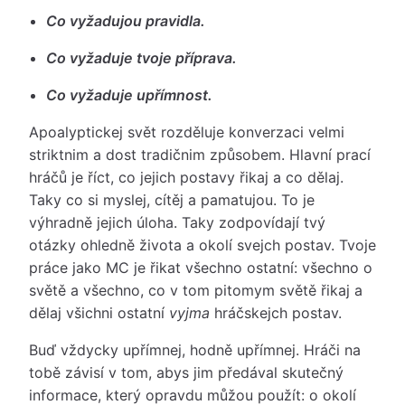
Co vyžadujou pravidla.
Co vyžaduje tvoje příprava.
Co vyžaduje upřímnost.
Apoalyptickej svět rozděluje konverzaci velmi
striktnim a dost tradičnim způsobem. Hlavní prací
hráčů je říct, co jejich postavy řikaj a co dělaj.
Taky co si myslej, cítěj a pamatujou. To je
výhradně jejich úloha. Taky zodpovídají tvý
otázky ohledně života a okolí svejch postav. Tvoje
práce jako MC je řikat všechno ostatní: všechno o
světě a všechno, co v tom pitomym světě řikaj a
dělaj všichni ostatní
vyjma
hráčskejch postav.
Buď vždycky upřímnej, hodně upřímnej. Hráči na
tobě závisí v tom, abys jim předával skutečný
informace, který opravdu můžou použít: o okolí