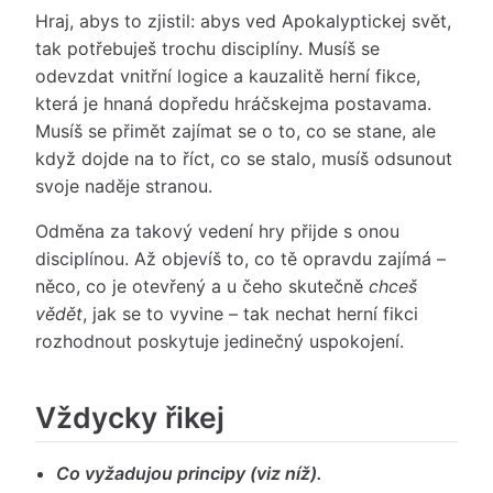
Hraj, abys to zjistil: abys ved Apokalyptickej svět,
tak potřebuješ trochu disciplíny. Musíš se
odevzdat vnitřní logice a kauzalitě herní fikce,
která je hnaná dopředu hráčskejma postavama.
Musíš se přimět zajímat se o to, co se stane, ale
když dojde na to říct, co se stalo, musíš odsunout
svoje naděje stranou.
Odměna za takový vedení hry přijde s onou
disciplínou. Až objevíš to, co tě opravdu zajímá –
něco, co je otevřený a u čeho skutečně
chceš
vědět
, jak se to vyvine – tak nechat herní fikci
rozhodnout poskytuje jedinečný uspokojení.
Vždycky řikej
Co vyžadujou principy (viz níž).