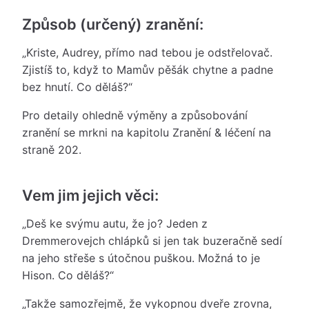
Způsob (určený) zranění:
„Kriste, Audrey, přímo nad tebou je odstřelovač.
Zjistíš to, když to Mamův pěšák chytne a padne
bez hnutí. Co děláš?“
Pro detaily ohledně výměny a způsobování
zranění se mrkni na kapitolu Zranění & léčení na
straně 202.
Vem jim jejich věci:
„Deš ke svýmu autu, že jo? Jeden z
Dremmerovejch chlápků si jen tak buzeračně sedí
na jeho střeše s útočnou puškou. Možná to je
Hison. Co děláš?“
„Takže samozřejmě, že vykopnou dveře zrovna,