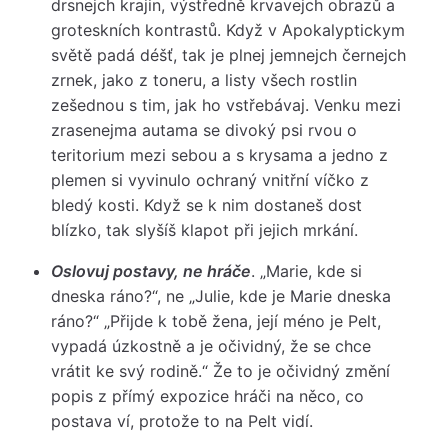
drsnejch krajin, výstředně krvavejch obrazů a
groteskních kontrastů. Když v Apokalyptickym
světě padá déšť, tak je plnej jemnejch černejch
zrnek, jako z toneru, a listy všech rostlin
zešednou s tim, jak ho vstřebávaj. Venku mezi
zrasenejma autama se divoký psi rvou o
teritorium mezi sebou a s krysama a jedno z
plemen si vyvinulo ochraný vnitřní víčko z
bledý kosti. Když se k nim dostaneš dost
blízko, tak slyšíš klapot při jejich mrkání.
Oslovuj postavy, ne hráče
. „Marie, kde si
dneska ráno?“, ne „Julie, kde je Marie dneska
ráno?“ „Přijde k tobě žena, její méno je Pelt,
vypadá úzkostně a je očividný, že se chce
vrátit ke svý rodině.“ Že to je očividný změní
popis z přímý expozice hráči na něco, co
postava ví, protože to na Pelt vidí.