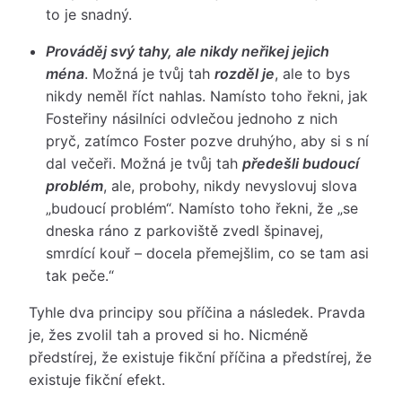
to je snadný.
Prováděj svý tahy, ale nikdy neřikej jejich
ména
. Možná je tvůj tah
rozděl je
, ale to bys
nikdy neměl říct nahlas. Namísto toho řekni, jak
Fosteřiny násilníci odvlečou jednoho z nich
pryč, zatímco Foster pozve druhýho, aby si s ní
dal večeři. Možná je tvůj tah
předešli budoucí
problém
, ale, probohy, nikdy nevyslovuj slova
„budoucí problém“. Namísto toho řekni, že „se
dneska ráno z parkoviště zvedl špinavej,
smrdící kouř – docela přemejšlim, co se tam asi
tak peče.“
Tyhle dva principy sou příčina a následek. Pravda
je, žes zvolil tah a proved si ho. Nicméně
předstírej, že existuje fikční příčina a předstírej, že
existuje fikční efekt.