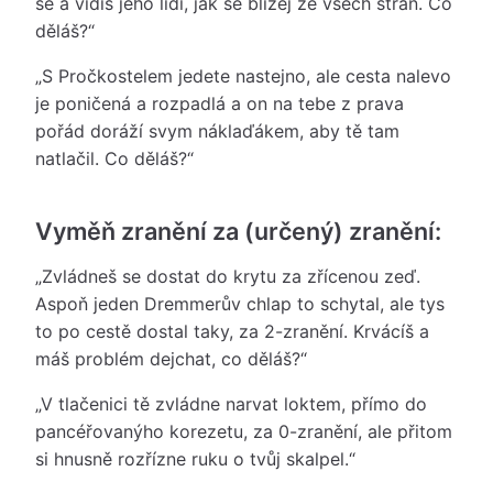
se a vidíš jeho lidi, jak se blížej ze všech stran. Co
děláš?“
„S Pročkostelem jedete nastejno, ale cesta nalevo
je poničená a rozpadlá a on na tebe z prava
pořád doráží svym náklaďákem, aby tě tam
natlačil. Co děláš?“
Vyměň zranění za (určený) zranění:
„Zvládneš se dostat do krytu za zřícenou zeď.
Aspoň jeden Dremmerův chlap to schytal, ale tys
to po cestě dostal taky, za 2-zranění. Krvácíš a
máš problém dejchat, co děláš?“
„V tlačenici tě zvládne narvat loktem, přímo do
pancéřovanýho korezetu, za 0-zranění, ale přitom
si hnusně rozřízne ruku o tvůj skalpel.“