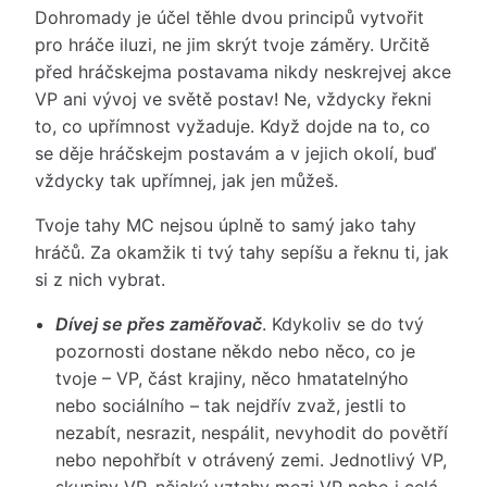
Dohromady je účel těhle dvou principů vytvořit
pro hráče iluzi, ne jim skrýt tvoje záměry. Určitě
před hráčskejma postavama nikdy neskrejvej akce
VP ani vývoj ve světě postav! Ne, vždycky řekni
to, co upřímnost vyžaduje. Když dojde na to, co
se děje hráčskejm postavám a v jejich okolí, buď
vždycky tak upřímnej, jak jen můžeš.
Tvoje tahy MC nejsou úplně to samý jako tahy
hráčů. Za okamžik ti tvý tahy sepíšu a řeknu ti, jak
si z nich vybrat.
Dívej se přes zaměřovač
. Kdykoliv se do tvý
pozornosti dostane někdo nebo něco, co je
tvoje – VP, část krajiny, něco hmatatelnýho
nebo sociálního – tak nejdřív zvaž, jestli to
nezabít, nesrazit, nespálit, nevyhodit do povětří
nebo nepohřbít v otrávený zemi. Jednotlivý VP,
skupiny VP, nějaký vztahy mezi VP nebo i celá