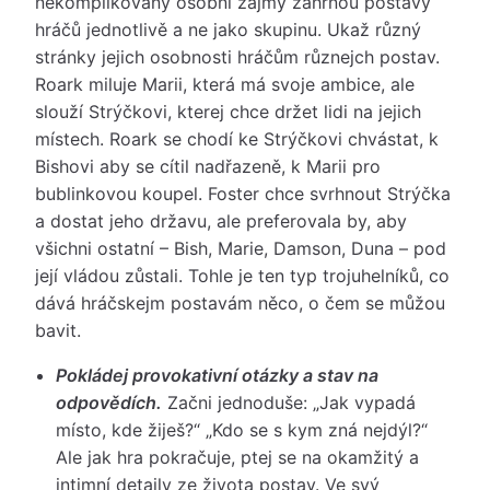
nekomplikovaný osobní zájmy zahrnou postavy
hráčů jednotlivě a ne jako skupinu. Ukaž různý
stránky jejich osobnosti hráčům různejch postav.
Roark miluje Marii, která má svoje ambice, ale
slouží Strýčkovi, kterej chce držet lidi na jejich
místech. Roark se chodí ke Strýčkovi chvástat, k
Bishovi aby se cítil nadřazeně, k Marii pro
bublinkovou koupel. Foster chce svrhnout Strýčka
a dostat jeho državu, ale preferovala by, aby
všichni ostatní – Bish, Marie, Damson, Duna – pod
její vládou zůstali. Tohle je ten typ trojuhelníků, co
dává hráčskejm postavám něco, o čem se můžou
bavit.
Pokládej provokativní otázky a stav na
odpovědích.
Začni jednoduše: „Jak vypadá
místo, kde žiješ?“ „Kdo se s kym zná nejdýl?“
Ale jak hra pokračuje, ptej se na okamžitý a
intimní detaily ze života postav. Ve svý