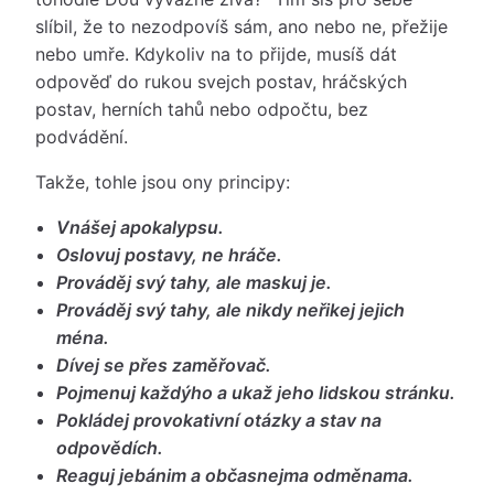
slíbil, že to nezodpovíš sám, ano nebo ne, přežije
nebo umře. Kdykoliv na to přijde, musíš dát
odpověď do rukou svejch postav, hráčských
postav, herních tahů nebo odpočtu, bez
podvádění.
Takže, tohle jsou ony principy:
Vnášej apokalypsu.
Oslovuj postavy, ne hráče.
Prováděj svý tahy, ale maskuj je.
Prováděj svý tahy, ale nikdy neřikej jejich
ména.
Dívej se přes zaměřovač.
Pojmenuj každýho a ukaž jeho lidskou stránku.
Pokládej provokativní otázky a stav na
odpovědích.
Reaguj jebánim a občasnejma odměnama.