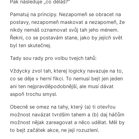
Pak následuje „co děláš?“
Pamatuj na principy. Nezapomeň se obracet na
postavy, nezapomeň maskovat a nezapomeň, že
nikdy nemáš oznamovat svůj tah jeho ménem.
Řekni, co se postavám stane, jako by
jejich
svět
byl ten skutečnej.
Tady sou rady pro volbu tvejch tahů:
Vždycky zvol tah, kterej logicky navazuje na to,
co se děje v herní fikci. To nemusí bejt jen jeden
ani ten nejpravděpodobnější, ale musí dávat
aspoň trochu smysl.
Obecně se omez na tahy, který (a) ti otevřou
možnost navázat tvrdšim tahem a (b) daj háčům
možnost nějak zareagovat a něco udělat. Měl by
to bejt začátek akce, ne její rozuzlení.