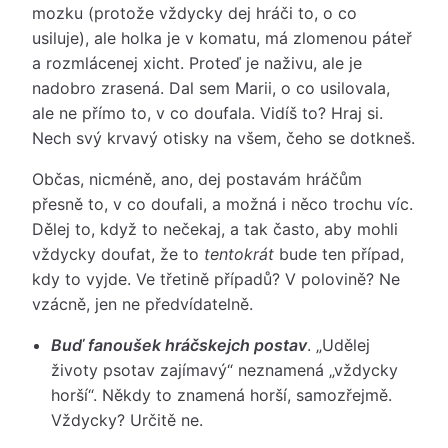
mozku (protože vždycky dej hráči to, o co
usiluje), ale holka je v komatu, má zlomenou páteř
a rozmlácenej xicht. Proteď je naživu, ale je
nadobro zrasená. Dal sem Marii, o co usilovala,
ale ne přímo to, v co doufala. Vidíš to? Hraj si.
Nech svý krvavý otisky na všem, čeho se dotkneš.
Občas, nicméně, ano, dej postavám hráčům
přesně to, v co doufali, a možná i něco trochu víc.
Dělej to, když to nečekaj, a tak často, aby mohli
vždycky doufat, že to
tentokrát
bude ten případ,
kdy to vyjde. Ve třetině případů? V polovině? Ne
vzácně, jen ne předvídatelně.
Buď fanoušek hráčskejch postav
. „Udělej
životy psotav zajímavý“ neznamená „vždycky
horší“. Někdy to znamená horší, samozřejmě.
Vždycky? Určitě ne.