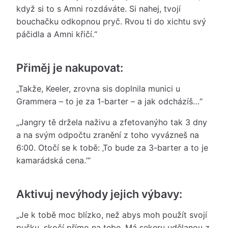
když si to s Amni rozdáváte. Si nahej, tvojí
bouchačku odkopnou pryč. Rvou ti do xichtu svý
páčidla a Amni křičí.“
Přiměj je nakupovat:
„Takže, Keeler, zrovna sis doplnila munici u
Grammera – to je za 1-barter – a jak odcházíš…“
„Jangry tě držela naživu a zfetovanýho tak 3 dny
a na svým odpočtu zranění z toho vyvázneš na
6:00. Otočí se k tobě: ‚To bude za 3-barter a to je
kamarádská cena.‘“
Aktivuj nevýhody jejich výbavy:
„Je k tobě moc blízko, než abys moh použít svojí
pušku, skočí přímo na tebe. Má sekeru udělanou z