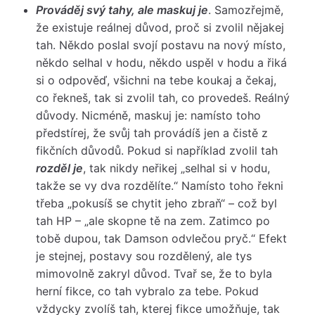
Prováděj svý tahy, ale maskuj je
. Samozřejmě,
že existuje reálnej důvod, proč si zvolil nějakej
tah. Někdo poslal svojí postavu na nový místo,
někdo selhal v hodu, někdo uspěl v hodu a řiká
si o odpověď, všichni na tebe koukaj a čekaj,
co řekneš, tak si zvolil tah, co provedeš. Reálný
důvody. Nicméně, maskuj je: namísto toho
předstírej, že svůj tah provádíš jen a čistě z
fikčních důvodů. Pokud si například zvolil tah
rozděl je
, tak nikdy neřikej „selhal si v hodu,
takže se vy dva rozdělíte.“ Namísto toho řekni
třeba „pokusíš se chytit jeho zbraň“ – což byl
tah HP – „ale skopne tě na zem. Zatimco po
tobě dupou, tak Damson odvlečou pryč.“ Efekt
je stejnej, postavy sou rozdělený, ale tys
mimovolně zakryl důvod. Tvař se, že to byla
herní fikce, co tah vybralo za tebe. Pokud
vždycky zvolíš tah, kterej fikce umožňuje, tak