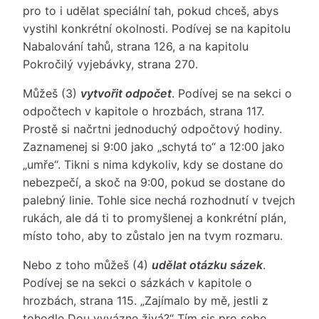
pro to i udělat speciální tah, pokud chceš, abys
vystihl konkrétní okolnosti. Podívej se na kapitolu
Nabalování tahů, strana 126, a na kapitolu
Pokročilý vyjebávky, strana 270.
Můžeš (3)
vytvořit odpočet
. Podívej se na sekci o
odpočtech v kapitole o hrozbách, strana 117.
Prostě si načrtni jednoduchý odpočtový hodiny.
Zaznamenej si 9:00 jako „schytá to“ a 12:00 jako
„umře“. Tikni s nima kdykoliv, kdy se dostane do
nebezpečí, a skoč na 9:00, pokud se dostane do
palebný linie. Tohle sice nechá rozhodnutí v tvejch
rukách, ale dá ti to promyšlenej a konkrétní plán,
místo toho, aby to zůstalo jen na tvym rozmaru.
Nebo z toho můžeš (4)
udělat otázku sázek
.
Podívej se na sekci o sázkách v kapitole o
hrozbách, strana 115. „Zajímalo by mě, jestli z
tohodle Dou vyvázne živá?“ Tím sis pro sebe