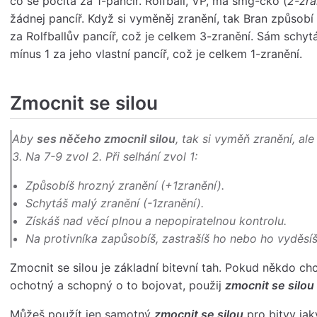
co se počítá za 1-pancíř. Rolfball, VP, má smg-čko (
2-zra
žádnej pancíř. Když si vyměněj zranění, tak Bran způsobí
za Rolfballův pancíř, což je celkem 3-zranění. Sám schyt
mínus 1 za jeho vlastní pancíř, což je celkem 1-zranění.
Zmocnit se silou
Aby
ses něčeho zmocnil silou
, tak si vyměň zranění, al
3. Na 7-9 zvol 2. Při selhání zvol 1:
Způsobíš hrozný zranění (+1zranění).
Schytáš malý zranění (-1zranění).
Získáš nad věcí plnou a nepopiratelnou kontrolu.
Na protivníka zapůsobíš, zastrašíš ho nebo ho vyděsíš
Zmocnit se silou je základní bitevní tah. Pokud někdo ch
ochotný a schopný o to bojovat, použij
zmocnit se silou
Můžeš použít jen samotný
zmocnit se silou
pro bitvy jak