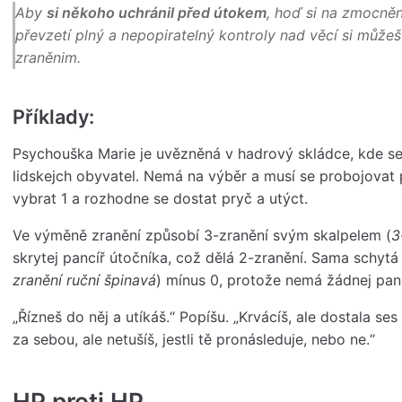
Aby
si někoho uchránil před útokem
, hoď si na
zmocnění
převzetí plný a nepopiratelný kontroly nad věcí si může
zraněnim.
Příklady:
Psychouška Marie je uvězněná v hadrový skládce, kde se n
lidskejch obyvatel. Nemá na výběr a musí se probojovat p
vybrat 1 a rozhodne se dostat pryč a utýct.
Ve výměně zranění způsobí 3-zranění svým skalpelem (
3
skrytej pancíř útočníka, což dělá 2-zranění. Sama schytá
zranění ruční špinavá
) mínus 0, protože nemá žádnej panc
„Řízneš do něj a utíkáš.“ Popíšu. „Krvácíš, ale dostala s
za sebou, ale netušíš, jestli tě pronásleduje, nebo ne.“
HP proti HP