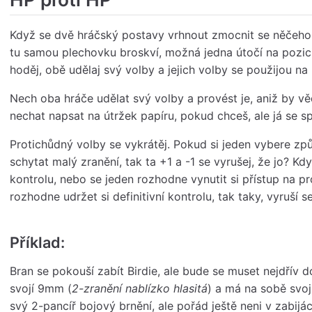
Když se dvě hráčský postavy vrhnout zmocnit se něčeho 
tu samou plechovku broskví, možná jedna útočí na pozici,
hoděj, obě udělaj svý volby a jejich volby se použijou n
Nech oba hráče udělat svý volby a provést je, aniž by vědě
nechat napsat na útržek papíru, pokud chceš, ale já se s
Protichůdný volby se vykrátěj. Pokud si jeden vybere způ
schytat malý zranění, tak ta +1 a -1 se vyrušej, že jo? Kd
kontrolu, nebo se jeden rozhodne vynutit si přístup na pr
rozhodne udržet si definitivní kontrolu, tak taky, vyruší se
Příklad:
Bran se pokouší zabít Birdie, ale bude se muset nejdřív d
svojí 9mm (
2-zranění nablízko hlasitá
) a má na sobě svoj
svý 2-pancíř bojový brnění, ale pořád ještě neni v zabijá