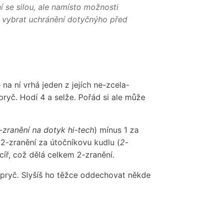
 se silou
, ale namísto možnosti
š vybrat uchránění dotyčnýho před
a ní vrhá jeden z jejích ne-zcela-
ryč. Hodí 4 a selže. Pořád si ale může
-zranění na dotyk hi-tech
) mínus 1 za
 2-zranění za útočníkovu kudlu (
2-
íř, což dělá celkem 2-zranění.
es pryč. Slyšíš ho těžce oddechovat někde