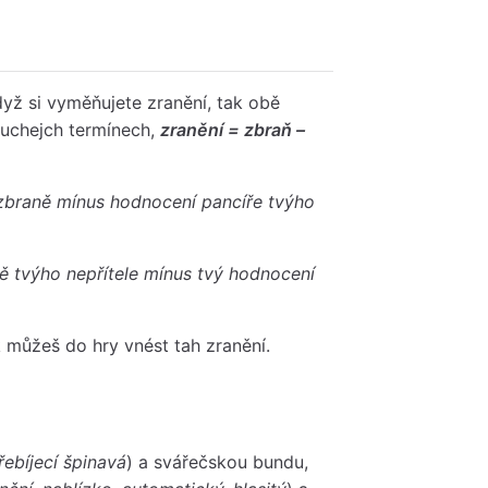
dyž si vyměňujete zranění, tak obě
duchejch termínech,
zranění = zbraň –
 zbraně mínus hodnocení pancíře tvýho
ě tvýho nepřítele mínus tvý hodnocení
 můžeš do hry vnést tah zranění.
řebíjecí špinavá
) a svářečskou bundu,