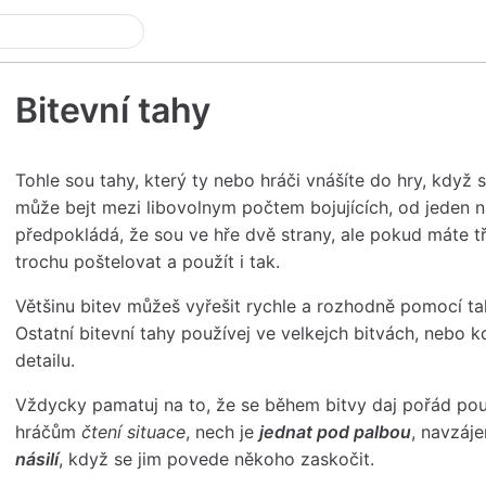
D
Bitevní tahy
Tohle sou tahy, který ty nebo hráči vnášíte do hry, když 
může bejt mezi libovolnym počtem bojujících, od jeden n
předpokládá, že sou ve hře dvě strany, ale pokud máte tř
trochu poštelovat a použít i tak.
Většinu bitev můžeš vyřešit rychle a rozhodně pomocí t
Ostatní bitevní tahy používej ve velkejch bitvách, nebo 
detailu.
Vždycky pamatuj na to, že se během bitvy daj pořád pou
hráčům
čtení situace
, nech je
jednat pod palbou
, navzáj
násilí
, když se jim povede někoho zaskočit.