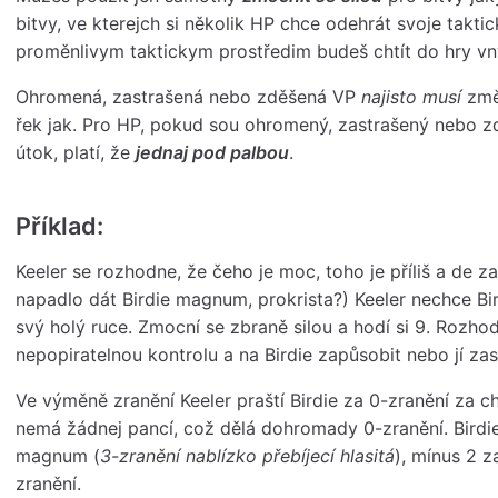
bitvy, ve kterejch si několik HP chce odehrát svoje taktic
proměnlivym taktickym prostředim budeš chtít do hry vnýs
Ohromená, zastrašená nebo zděšená VP
najisto musí
změn
řek jak. Pro HP, pokud sou ohromený, zastrašený nebo zd
útok, platí, že
jednaj pod palbou
.
Příklad:
Keeler se rozhodne, že čeho je moc, toho je příliš a de z
napadlo dát Birdie magnum, prokrista?) Keeler nechce Bir
svý holý ruce. Zmocní se zbraně silou a hodí si 9. Rozho
nepopiratelnou kontrolu a na Birdie zapůsobit nebo jí zas
Ve výměně zranění Keeler praští Birdie za 0-zranění za ch
nemá žádnej pancí, což dělá dohromady 0-zranění. Birdie 
magnum (
3-zranění nablízko přebíjecí hlasitá
), mínus 2 z
zranění.