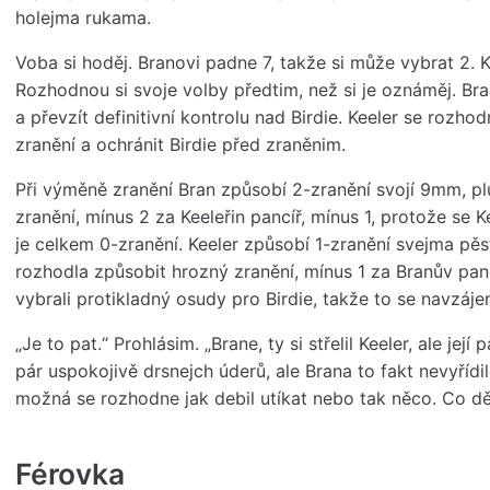
holejma rukama.
Voba si hoděj. Branovi padne 7, takže si může vybrat 2. K
Rozhodnou si svoje volby předtim, než si je oznáměj. Br
a převzít definitivní kontrolu nad Birdie. Keeler se rozho
zranění a ochránit Birdie před zraněnim.
Při výměně zranění Bran způsobí 2-zranění svojí 9mm, pl
zranění, mínus 2 za Keeleřin pancíř, mínus 1, protože se 
je celkem 0-zranění. Keeler způsobí 1-zranění svejma pě
rozhodla způsobit hrozný zranění, mínus 1 za Branův pancí
vybrali protikladný osudy pro Birdie, takže to se navzáje
„Je to pat.“ Prohlásim. „Brane, ty si střelil Keeler, ale její
pár uspokojivě drsnejch úderů, ale Brana to fakt nevyřídil
možná se rozhodne jak debil utíkat nebo tak něco. Co dě
Férovka