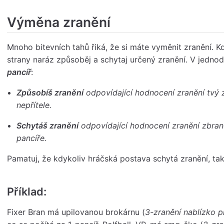
Výměna zranění
Mnoho bitevních tahů řiká, že si máte vyměnit zranění. K
strany naráz způsoběj a schytaj určený zranění. V jedno
pancíř
:
Způsobíš zranění
odpovídající hodnocení zranění tvý
nepřítele.
Schytáš zranění
odpovídající hodnocení zranění zbran
pancíře.
Pamatuj, že kdykoliv hráčská postava schytá zranění, tak
Příklad:
Fixer Bran má upilovanou brokárnu (
3-zranění nablízko p