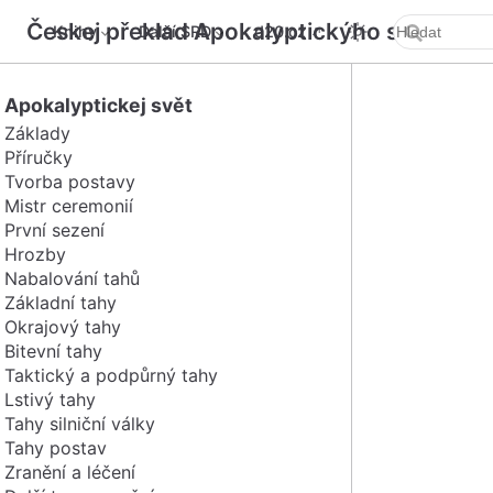
Českej překlad Apokalyptickýho světa SR
Knihy
Další SRD
d20.cz
Apokalyptickej svět
Základy
Příručky
Tvorba postavy
Mistr ceremonií
První sezení
Hrozby
Nabalování tahů
Základní tahy
Okrajový tahy
Bitevní tahy
Taktický a podpůrný tahy
Lstivý tahy
Tahy silniční války
Tahy postav
Zranění a léčení