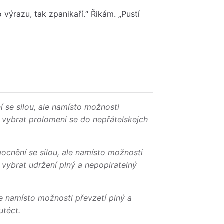
o výrazu, tak zpanikaří.“ Řikám. „Pustí
 se silou
, ale namísto možnosti
š vybrat prolomení se do nepřátelskejch
ocnění se silou
, ale namísto možnosti
 vybrat udržení plný a nepopiratelný
le namísto možnosti převzetí plný a
utéct.