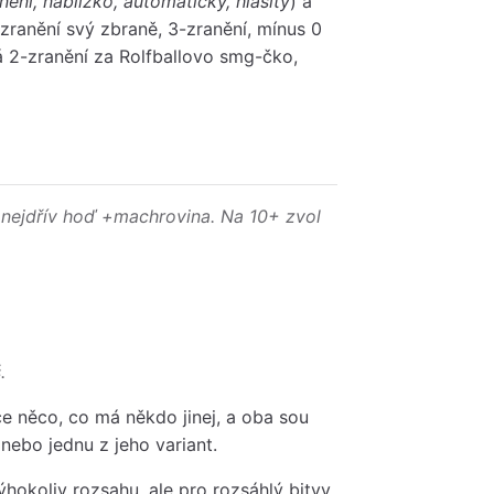
nění, nablízko, automatický, hlasitý
) a
 zranění svý zbraně, 3-zranění, mínus 0
á 2-zranění za Rolfballovo smg-čko,
e nejdřív hoď +machrovina. Na 10+ zvol
.
ce něco, co má někdo jinej, a oba sou
nebo jednu z jeho variant.
ýhokoliv rozsahu, ale pro rozsáhlý bitvy,