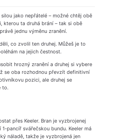
silou jako nepřátelé – možné chtěj obě
 kterou ta druhá brání – tak si obě
a právě jednu výměnu zranění.
li, co zvolil ten druhej. Můžeš je to
poléhám na jejich čestnost.
sobit hrozný zranění a druhej si vybere
yž se oba rozhodnou převzít definitivní
otivníkovu pozici, ale druhej se
 to.
ostat přes Keeler. Bran je vyzbrojenej
í 1-pancíř svářečskou bundu. Keeler má
cký náladě, takže je vyzbrojená jen