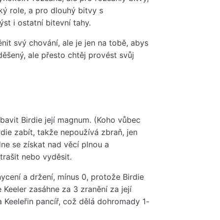
ký role, a pro dlouhý bitvy s
t i ostatní bitevní tahy.
it svý chování, ale je jen na tobě, abys
ěšený, ale přesto chtěj provést svůj
abavit Birdie její magnum. (Koho vůbec
die zabít, takže nepoužívá zbraň, jen
dne se získat nad věcí plnou a
trašit nebo vyděsit.
ycení a držení, mínus 0, protože Birdie
Keeler zasáhne za 3 zranění za její
a Keeleřin pancíř, což dělá dohromady 1-