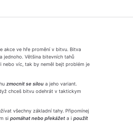
se akce ve hře promění v bitvu. Bitva
a jednoho. Většina bitevních tahů
i nebo víc, tak by neměl bejt problém je
ahu
zmocnit se silou
a jeho variant.
když chceš bitvu odehrát v taktickym
žívat všechny základní tahy. Připomínej
em si
pomáhat nebo překážet
a i
použít