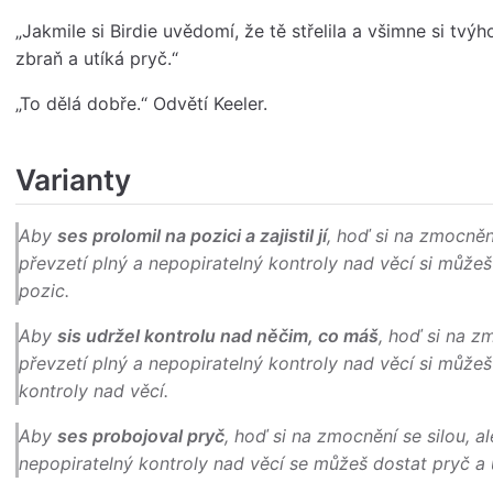
„Jakmile si Birdie uvědomí, že tě střelila a všimne si tvýh
zbraň a utíká pryč.“
„To dělá dobře.“ Odvětí Keeler.
Varianty
Aby
ses prolomil na pozici a zajistil jí
, hoď si na
zmocnění
převzetí plný a nepopiratelný kontroly nad věcí si může
pozic.
Aby
sis udržel kontrolu nad něčim, co máš
, hoď si na
zm
převzetí plný a nepopiratelný kontroly nad věcí si můžeš
kontroly nad věcí.
Aby
ses probojoval pryč
, hoď si na
zmocnění se silou
, a
nepopiratelný kontroly nad věcí se můžeš dostat pryč a 