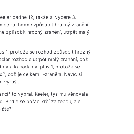
eeler padne 12, takže si vybere 3.
an se rozhodne způsobit hrozný zranění
dne způsobit hrozný zranění, utrpět malý
us 1, protože se rozhod způsobit hrozný
Keeler rozhodle utrpět malý zranění, což
stma a kanadama, plus 1, protože se
ř, což je celkem 1-zranění. Navíc si
m vyruší.
 pancíř to vybral. Keeler, tys mu věnovala
o. Birdie se pořád krčí za tebou, ale
láte?“